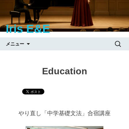
Iris E&E
コ
検
メニュー
ン
索:
テ
ン
Education
ツ
へ
移
動
やり直し「中学基礎文法」合宿講座