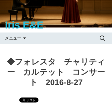
Iris E&E
コ
検
メニュー
ン
索:
テ
ン
◆フォレスタ チャリティ
ツ
へ
ー カルテット コンサー
移
動
ト 2016-8-27